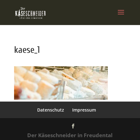
kaese_1
Datenschutz
Impressum
Der Käseschneider in Freudental